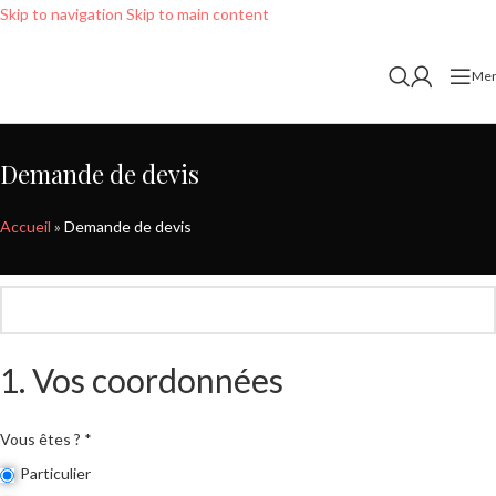
Skip to navigation
Skip to main content
Me
Demande de devis
Accueil
»
Demande de devis
1. Vos coordonnées
Vous êtes ? *
Particulier