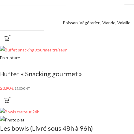
MENU AU CHOIX
Poisson
,
Végétarien
,
Viande
,
Volaille
En rupture
Buffet « Snacking gourmet »
20,90
€
19,00
€
HT
Les bowls (Livré sous 48h à 96h)