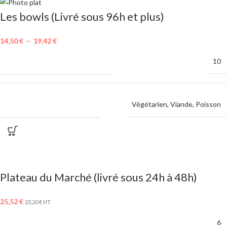
Les bowls (Livré sous 96h et plus)
14,50
€
–
19,42
€
MINIMUM DE COMMANDE
10
CHOIX DES PROTÉINES
Végétarien
,
Viande
,
Poisson
Plateau du Marché (livré sous 24h à 48h)
25,52
€
23,20
€
HT
MINIMUM DE COMMANDE
6