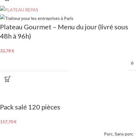
Plateau Gourmet – Menu du jour (livré sous
48h à 96h)
32,78
€
MINIMUM DE COMMANDE
6
Pack salé 120 pièces
157,70
€
MENU AU CHOIX
Porc
,
Sans porc