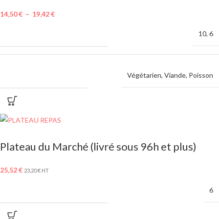
14,50
€
–
19,42
€
MINIMUM DE COMMANDE
10
,
6
CHOIX DE PROTÉINE
Végétarien
,
Viande
,
Poisson
Plateau du Marché (livré sous 96h et plus)
25,52
€
23,20
€
HT
MINIMUM DE COMMANDE
6