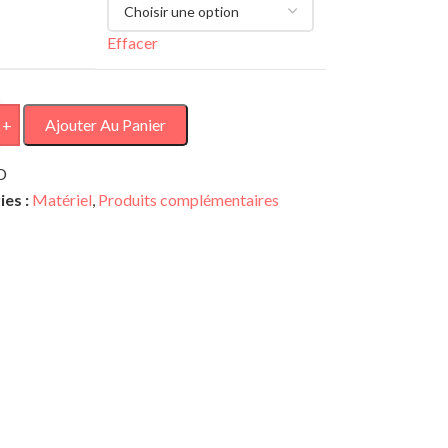
AU CHOIX
Effacer
+
Ajouter Au Panier
D
es :
Matériel
,
Produits complémentaires