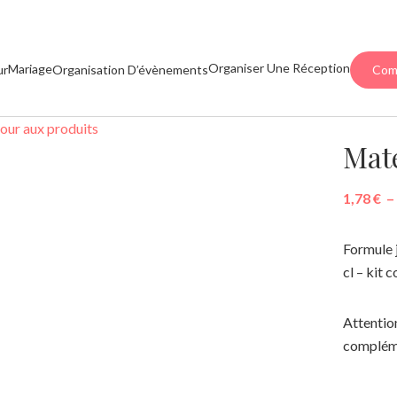
Organiser Une Réception
Mariage
ur
Organisation D’évènements
Com
our aux produits
Maté
1,78
€
–
Formule 
cl – kit 
Attention
compléme