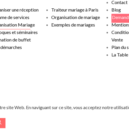
Contact
niser une réception
Traiteur mariage à Paris
Blog
me de services
Organisation de mariage
Demande
nisation Mariage
Exemples de mariages
Mentions
oques et séminaires
Conditio
ation de buffet
Vente
 démarches
Plan du s
La Table
re site Web. En naviguant sur ce site, vous acceptez notre utilisat