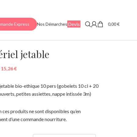
Devis
0,00
€
mande Express
Nos Démarches
riel jetable
15,26
€
jetable bio-ethique 10 pers (gobelets 10 cl + 20
couverts, petites assiettes, nappe intissée 3m)
 ces produits ne sont disponibles qu’en
nt d’une commande nourriture.