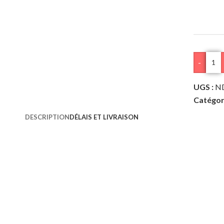
MENU 
-
UGS :
N
Catégori
DESCRIPTION
DÉLAIS ET LIVRAISON