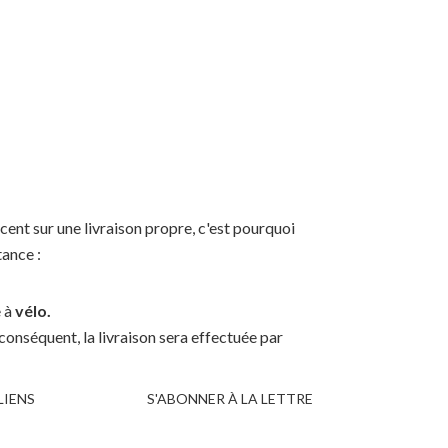
ent sur une livraison propre, c'est pourquoi
tance :
e à
vélo.
onséquent, la livraison sera effectuée par
LIENS
S'ABONNER À LA LETTRE