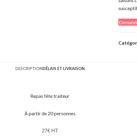
saisons c
susceptib
Demande
Catégori
DESCRIPTION
DÉLAIS ET LIVRAISON
Repas fête traiteur
À partir de 20 personnes
27€ HT