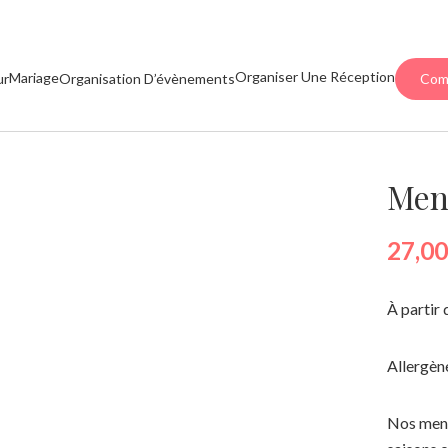
Organiser Une Réception
Mariage
ur
Organisation D’évènements
Com
Men
27,0
À partir
Allergène
Nos menu