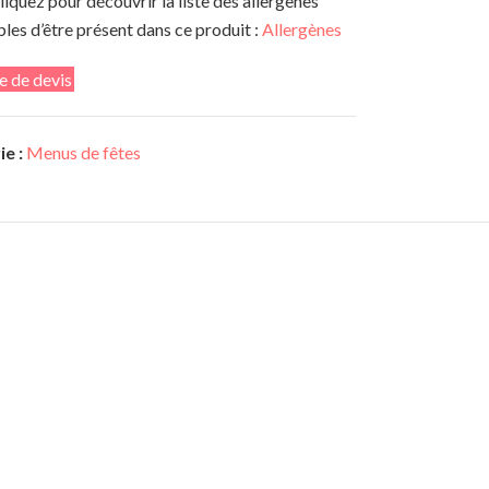
liquez pour découvrir la liste des allergènes
les d’être présent dans ce produit :
Allergènes
 de devis
e :
Menus de fêtes