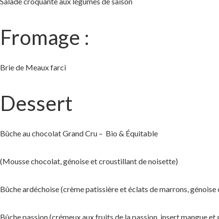
Salade croquante aux légumes de saison
Fromage :
Brie de Meaux farci
Dessert
Bûche au chocolat Grand Cru – Bio & Équitable
(Mousse chocolat, génoise et croustillant de noisette)
Bûche ardéchoise (crème patissière et éclats de marrons, génoise c
Bûche passion (crémeux aux fruits de la passion, insert mangue et 