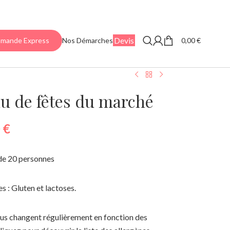
Devis
0,00
€
mande Express
Nos Démarches
u de fêtes du marché
0
€
 de 20 personnes
s : Gluten et lactoses.
s changent régulièrement en fonction des