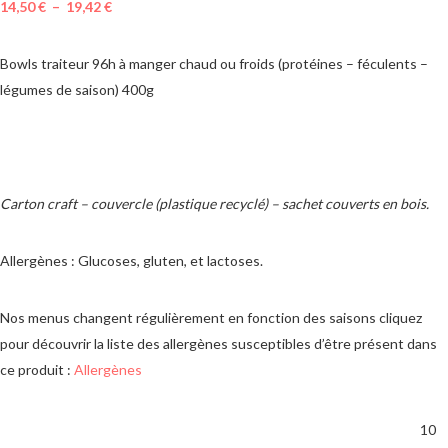
14,50
€
–
19,42
€
Bowls traiteur 96h à manger chaud ou froids (protéines – féculents –
légumes de saison) 400g
Carton craft – couvercle (plastique recyclé) – sachet couverts en bois.
Allergènes : Glucoses, gluten, et lactoses.
Nos menus changent régulièrement en fonction des saisons cliquez
pour découvrir la liste des allergènes susceptibles d’être présent dans
ce produit :
Allergènes
MINIMUM DE COMMANDE
10