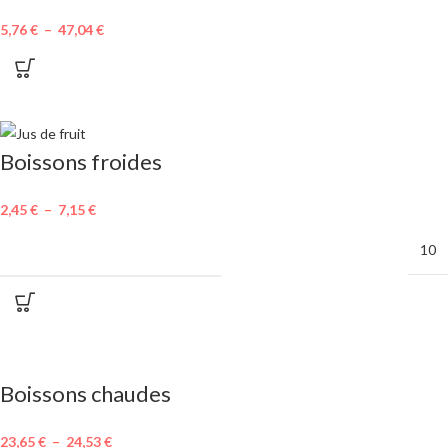
5,76
€
–
47,04
€
Boissons froides
2,45
€
–
7,15
€
MINIMUM DE COMMANDE
10
Boissons chaudes
23,65
€
–
24,53
€