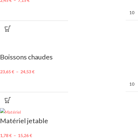
2,45
€
–
7,15
€
MINIMUM DE COMMANDE
10
Boissons chaudes
23,65
€
–
24,53
€
MINIMUM DE COMMANDE
10
Matériel jetable
1,78
€
–
15,26
€