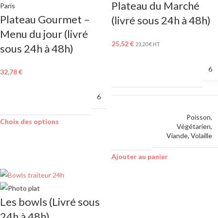
Plateau du Marché
Plateau Gourmet –
(livré sous 24h à 48h)
Menu du jour (livré
25,52
€
23,20
€
HT
sous 24h à 48h)
MINIMUM DE
6
32,78
€
COMMANDE
MINIMUM DE
6
COMMANDE
MENU
Poisson
,
Choix des options
AU
Végétarien
,
CHOIX
Viande
,
Volaille
Ajouter au panier
Les bowls (Livré sous
24h à 48h)