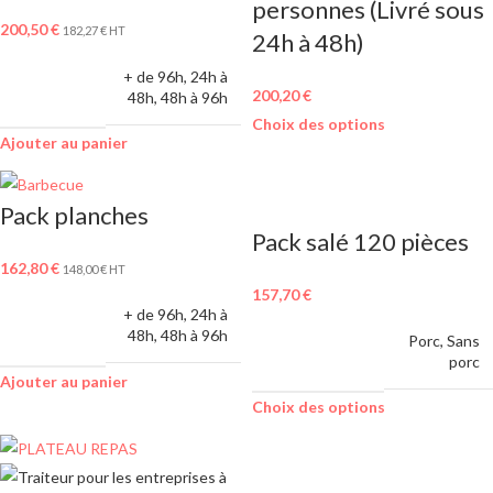
personnes (Livré sous
200,50
€
182,27
€
HT
24h à 48h)
LIVRABLE
+ de 96h
,
24h à
SOUS
200,20
€
48h
,
48h à 96h
Choix des options
Ajouter au panier
Pack planches
Pack salé 120 pièces
162,80
€
148,00
€
HT
157,70
€
LIVRABLE
+ de 96h
,
24h à
SOUS
48h
,
48h à 96h
MENU AU
Porc
,
Sans
CHOIX
porc
Ajouter au panier
Choix des options