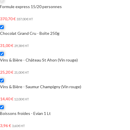
Formule express 15/20 personnes
370,70
€
337,00
€
HT
Chocolat Grand Cru - Boîte 250g
31,00
€
29,38
€
HT
Vins & Bière - Château St Ahon (Vin rouge)
25,20
€
21,00
€
HT
Vins & Bière - Saumur Champigny (Vin rouge)
14,40
€
12,00
€
HT
Boissons froides - Evian 1 Lt
3,96
€
3,60
€
HT