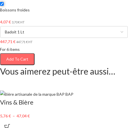
Boissons froides
4,07
€
3,70
€
HT
447,71
€
447,71
€
HT
For 6 items
Add To Cart
Vous aimerez peut-être aussi…
Vins & Bière
5,76
€
–
47,04
€