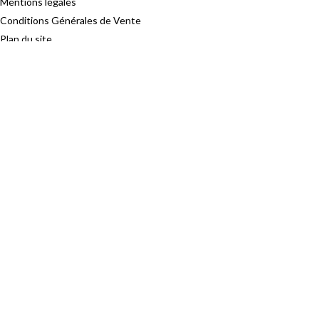
Mentions légales
Conditions Générales de Vente
Plan du site
La Table de Cana
S'abonner à la lettre
Email *
© 2025 – La Table De Cana
Nous utilisons des cookies pour améliorer votre expérience sur notre
site Web. En naviguant sur ce site, vous acceptez notre utilisation des
cookies.