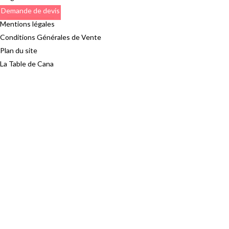
Demande de devis
Mentions légales
Conditions Générales de Vente
Plan du site
La Table de Cana
S'abonner à la lettre
Email *
© 2025 – La Table De Cana
Nous utilisons des cookies pour améliorer votre expérience sur notre
site Web. En naviguant sur ce site, vous acceptez notre utilisation des