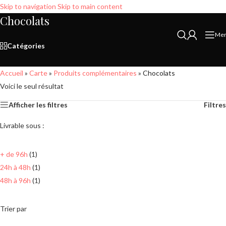
Skip to navigation
Skip to main content
Chocolats
Me
Catégories
Accueil
»
Carte
»
Produits complémentaires
»
Chocolats
Voici le seul résultat
Afficher les filtres
Filtres
Livrable sous :
+ de 96h
(1)
24h à 48h
(1)
48h à 96h
(1)
Trier par