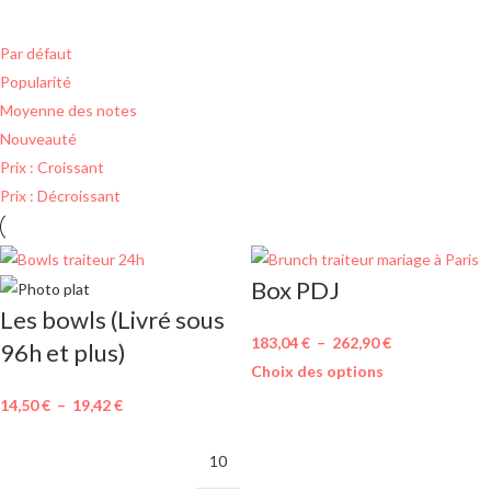
Par défaut
Popularité
Moyenne des notes
Nouveauté
Prix : Croissant
Prix : Décroissant
Box PDJ
Les bowls (Livré sous
183,04
€
–
262,90
€
96h et plus)
Choix des options
14,50
€
–
19,42
€
MINIMUM DE
10
COMMANDE