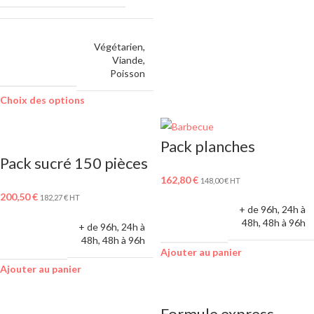
Végétarien
,
CHOIX DES
Viande
,
PROTÉINES
Poisson
Choix des options
Pack planches
Pack sucré 150 pièces
162,80
€
148,00
€
HT
200,50
€
182,27
€
HT
LIVRABLE
+ de 96h
,
24h à
SOUS
48h
,
48h à 96h
LIVRABLE
+ de 96h
,
24h à
SOUS
48h
,
48h à 96h
Ajouter au panier
Ajouter au panier
Formule express