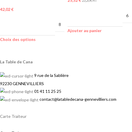
25,52
€
23,20
€
HT
42,02
€
MINIMUM DE
6
COMMANDE
MINIMUM DE
8
COMMANDE
Ajouter au panier
Choix des options
La Table de Cana
9 rue de la Sablière
92230 GENNEVILLIERS
01 41 11 25 25
contact@latabledecana-gennevilliers.com
Carte Traiteur