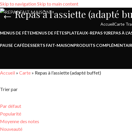
Skip to navigation
Skip to main content
Repas à l'assiette (adapté bu
Accueil
Carte Tra
MENUS DE FÊTE
MENUS DE FÊTES
PLATEAUX-REPAS 92
REPAS À L'
PAUSE CAFÉ
DESSERTS FAIT-MAISON
PRODUITS COMPLÉMENTAIR
Accueil
»
Carte
»
Repas à l'assiette (adapté buffet)
Trier par
Par défaut
Popularité
Moyenne des notes
Nouveauté