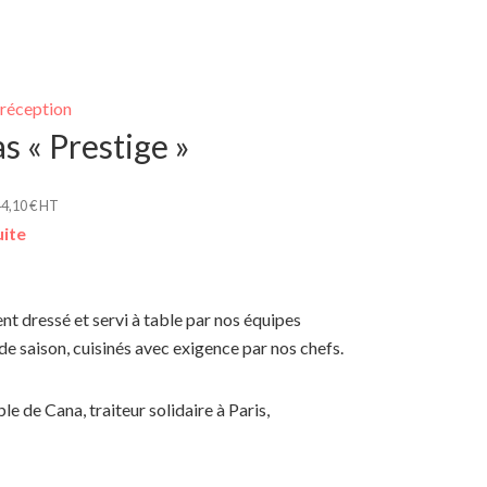
s « Prestige »
44,10
€
HT
uite
nt dressé et servi à table par nos équipes
e saison, cuisinés avec exigence par nos chefs.
e de Cana, traiteur solidaire à Paris,