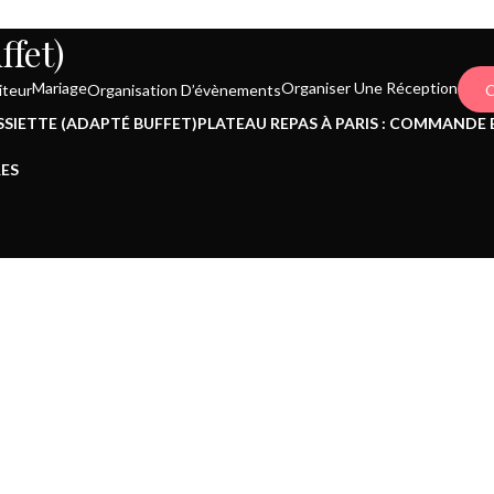
ffet)
Organiser Une Réception
Mariage
iteur
Organisation D’évènements
C
ASSIETTE (ADAPTÉ BUFFET)
PLATEAU REPAS À PARIS : COMMANDE 
ES