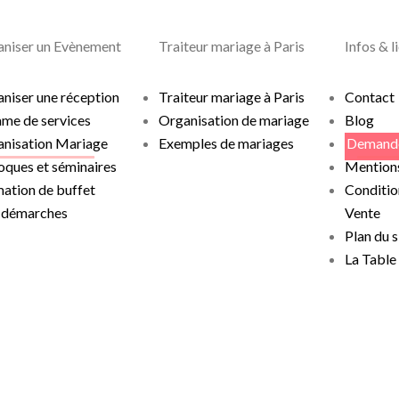
niser un Evènement
Traiteur mariage à Paris
Infos & l
niser une réception
Traiteur mariage à Paris
Contact
me de services
Organisation de mariage
Blog
nisation Mariage
Exemples de mariages
Demande
oques et séminaires
Mentions
ation de buffet
Conditio
 démarches
Vente
Plan du s
La Table