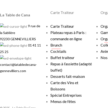
Carte Traiteur
Orga
La Table de Cana
9 rue de
Carte Traiteur
Orga
Plateau repas à Paris :
Gam
la Sablière
commande en ligne
Orga
92230 GENNEVILLIERS
Brunch
Coll
01 41 11
Cocktails
Anim
25 25
Buffet traiteur
Nos
Repas à l’assiette (adapté
contact@latabledecana-
buffet)
gennevilliers.com
Desserts fait-maison
Carte des Vins et
Boissons
Spécial Entreprises
Menus de fêtes