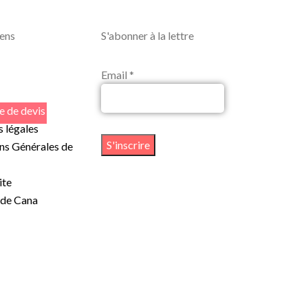
iens
S'abonner à la lettre
Email *
 de devis
 légales
ns Générales de
ite
 de Cana