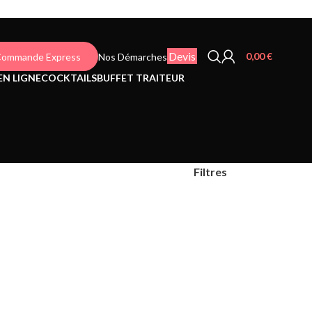
Devis
0,00
€
ommande Express
Nos Démarches
EN LIGNE
COCKTAILS
BUFFET TRAITEUR
Filtres