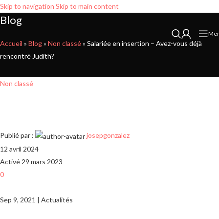
Skip to navigation
Skip to main content
Blog
Me
Accueil
»
Blog
»
Non classé
»
Salariée en insertion – Avez-vous déjà
rencontré Judith?
Non classé
Salariée en insertion – Avez-vous déjà
rencontré Judith?
Publié par :
josepgonzalez
12 avril 2024
Activé 29 mars 2023
0
Sep 9, 2021 | Actualités